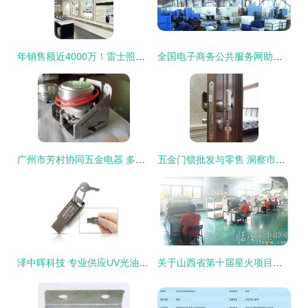
年销售额近4000万！雷士照明两大渠道增长强劲，五金产品零售看涨
全国电子商务公共服务网助力五金产品零售转型升级
广州市芳村协同五金电器 多元化阀门产品与五金零售综合优势解析
五金门锁批发与零售 洞察市场趋势与采购指南
泽中晖科技 专业供应UV光油与清漆，赋能五金零售新升级
关于山西省第十届星火项目创业大赛临朐市初赛暨临牀市创业大赛优秀项目中的五金产品零售行业创新