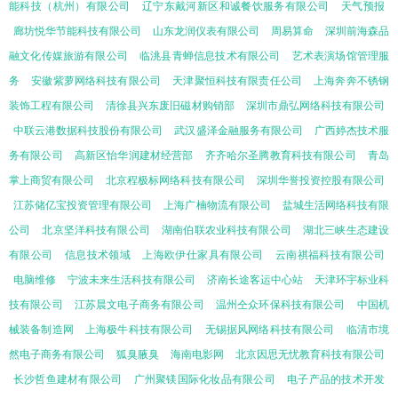
能科技（杭州）有限公司
辽宁东戴河新区和诚餐饮服务有限公司
天气预报
廊坊悦华节能科技有限公司
山东龙润仪表有限公司
周易算命
深圳前海森品
融文化传媒旅游有限公司
临洮县青蝉信息技术有限公司
艺术表演场馆管理服
务
安徽紫萝网络科技有限公司
天津聚恒科技有限责任公司
上海奔奔不锈钢
装饰工程有限公司
清徐县兴东废旧磁材购销部
深圳市鼎弘网络科技有限公司
中联云港数据科技股份有限公司
武汉盛泽金融服务有限公司
广西婷杰技术服
务有限公司
高新区怡华润建材经营部
齐齐哈尔圣腾教育科技有限公司
青岛
掌上商贸有限公司
北京程极标网络科技有限公司
深圳华誉投资控股有限公司
江苏储亿宝投资管理有限公司
上海广楠物流有限公司
盐城生活网络科技有限
公司
北京坚洋科技有限公司
湖南伯联农业科技有限公司
湖北三峡生态建设
有限公司
信息技术领域‌
上海欧伊仕家具有限公司
云南祺福科技有限公司
电脑维修
宁波未来生活科技有限公司
济南长途客运中心站
天津环宇标业科
技有限公司
江苏晨文电子商务有限公司
温州仝众环保科技有限公司
中国机
械装备制造网
上海极牛科技有限公司
无锡据风网络科技有限公司
临清市境
然电子商务有限公司
狐臭腋臭
海南电影网
北京因思无忧教育科技有限公司
长沙哲鱼建材有限公司
广州聚镁国际化妆品有限公司
电子产品的技术开发