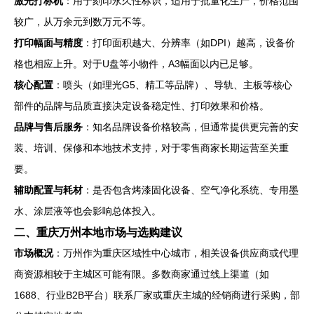
激光打标机
：用于刻印永久性标识，适用于批量化生产，价格范围
较广，从万余元到数万元不等。
打印幅面与精度
：打印面积越大、分辨率（如DPI）越高，设备价
格也相应上升。对于U盘等小物件，A3幅面以内已足够。
核心配置
：喷头（如理光G5、精工等品牌）、导轨、主板等核心
部件的品牌与品质直接决定设备稳定性、打印效果和价格。
品牌与售后服务
：知名品牌设备价格较高，但通常提供更完善的安
装、培训、保修和本地技术支持，对于零售商家长期运营至关重
要。
辅助配置与耗材
：是否包含烤漆固化设备、空气净化系统、专用墨
水、涂层液等也会影响总体投入。
二、重庆万州本地市场与选购建议
市场概况
：万州作为重庆区域性中心城市，相关设备供应商或代理
商资源相较于主城区可能有限。多数商家通过线上渠道（如
1688、行业B2B平台）联系厂家或重庆主城的经销商进行采购，部